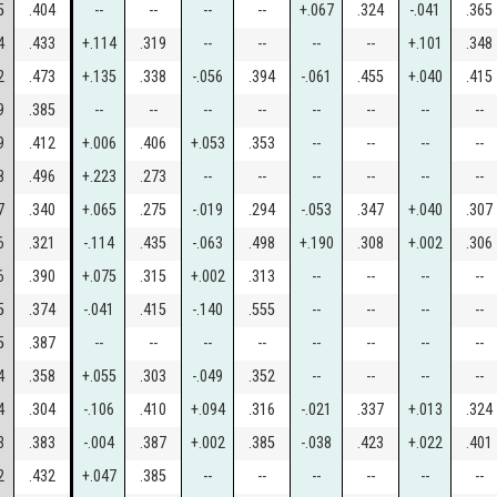
5
.404
--
--
--
--
+.067
.324
-.041
.365
4
.433
+.114
.319
--
--
--
--
+.101
.348
2
.473
+.135
.338
-.056
.394
-.061
.455
+.040
.415
9
.385
--
--
--
--
--
--
--
--
9
.412
+.006
.406
+.053
.353
--
--
--
--
8
.496
+.223
.273
--
--
--
--
--
--
7
.340
+.065
.275
-.019
.294
-.053
.347
+.040
.307
6
.321
-.114
.435
-.063
.498
+.190
.308
+.002
.306
6
.390
+.075
.315
+.002
.313
--
--
--
--
5
.374
-.041
.415
-.140
.555
--
--
--
--
5
.387
--
--
--
--
--
--
--
--
4
.358
+.055
.303
-.049
.352
--
--
--
--
4
.304
-.106
.410
+.094
.316
-.021
.337
+.013
.324
3
.383
-.004
.387
+.002
.385
-.038
.423
+.022
.401
2
.432
+.047
.385
--
--
--
--
--
--