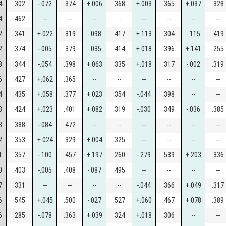
4
.302
-.072
.374
+.006
.368
+.003
.365
+.037
.328
4
.462
--
--
--
--
--
--
--
--
2
.341
+.022
.319
-.098
.417
+.113
.304
-.115
.419
2
.374
-.005
.379
-.035
.414
+.018
.396
+.141
.255
8
.344
-.054
.398
+.063
.335
+.018
.317
-.002
.319
6
.427
+.062
.365
--
--
--
--
--
--
4
.435
+.058
.377
+.023
.354
-.044
.398
--
--
3
.424
+.023
.401
+.082
.319
-.030
.349
-.036
.385
3
.388
-.084
.472
--
--
--
--
--
--
2
.353
+.024
.329
+.004
.325
--
--
--
--
1
.357
-.100
.457
+.197
.260
-.279
.539
+.203
.336
0
.403
-.005
.408
-.087
.495
--
--
--
--
7
.331
--
--
--
--
-.044
.366
+.049
.317
6
.545
+.045
.500
-.027
.527
+.060
.467
+.078
.389
6
.285
-.078
.363
+.039
.324
+.018
.306
--
--