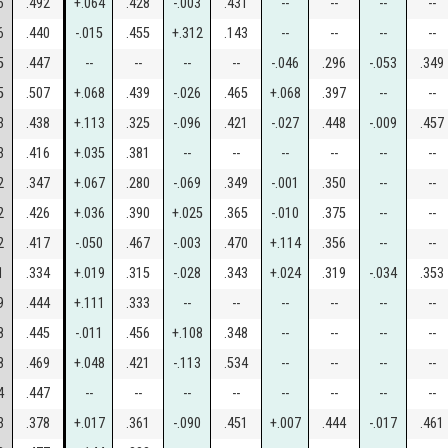
6
.492
+.064
.428
-.003
.431
--
--
--
--
6
.440
-.015
.455
+.312
.143
--
--
--
--
5
.447
--
--
--
--
-.046
.296
-.053
.349
5
.507
+.068
.439
-.026
.465
+.068
.397
--
--
3
.438
+.113
.325
-.096
.421
-.027
.448
-.009
.457
3
.416
+.035
.381
--
--
--
--
--
--
2
.347
+.067
.280
-.069
.349
-.001
.350
--
--
2
.426
+.036
.390
+.025
.365
-.010
.375
--
--
2
.417
-.050
.467
-.003
.470
+.114
.356
--
--
1
.334
+.019
.315
-.028
.343
+.024
.319
-.034
.353
9
.444
+.111
.333
--
--
--
--
--
--
8
.445
-.011
.456
+.108
.348
--
--
--
--
8
.469
+.048
.421
-.113
.534
--
--
--
--
4
.447
--
--
--
--
--
--
--
--
3
.378
+.017
.361
-.090
.451
+.007
.444
-.017
.461