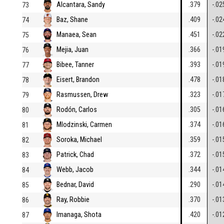
Alcantara, Sandy
.379
-.02
73
Baz, Shane
.409
-.02
74
Manaea, Sean
.451
-.02
75
Mejia, Juan
.366
-.01
76
Bibee, Tanner
.393
-.01
77
Eisert, Brandon
.478
-.01
78
Rasmussen, Drew
.323
-.01
79
Rodón, Carlos
.305
-.01
80
Mlodzinski, Carmen
.374
-.01
81
Soroka, Michael
.359
-.01
82
Patrick, Chad
.372
-.01
83
Webb, Jacob
.344
-.01
84
Bednar, David
.290
-.01
85
Ray, Robbie
.370
-.01
86
Imanaga, Shota
.420
-.01
87