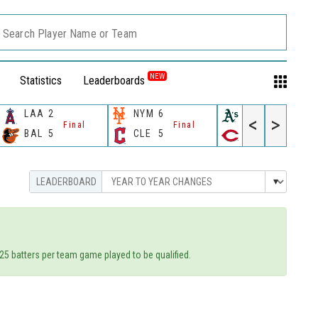
Search Player Name or Team
NEW
Statistics
Leaderboards
LAA
2
NYM
6
ATH
2
<
>
Final
Final
Final
BAL
5
CLE
5
CIN
3
25 batters per team game played to be qualified.