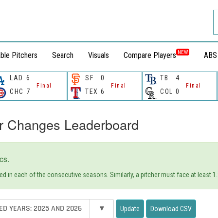
NEW
ble Pitchers
Search
Visuals
Compare Players
ABS
LAD
6
SF
0
TB
4
Final
Final
Final
CHC
7
TEX
6
COL
0
ar Changes Leaderboard
cs.
d in each of the consecutive seasons. Similarly, a pitcher must face at least 1.
IED YEARS: 2025 AND 2026
▾
Update
Download CSV