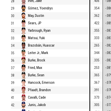
Irvin, Jake
.406
-.08
28
Gómez, Yoendrys
.354
-.08
29
May, Dustin
.362
-.08
30
Sears, JP
.422
-.08
31
Yarbrough, Ryan
.355
-.08
32
Matsui, Yuki
.333
-.08
33
Brazobán, Huascar
.265
-.08
34
Leiter Jr., Mark
.344
-.08
35
Burke, Brock
.335
-.08
36
Fried, Max
.253
-.08
37
Burke, Sean
.365
-.07
38
Hancock, Emerson
.367
-.07
39
Pfaadt, Brandon
.391
-.07
40
Cavalli, Cade
.373
-.07
41
Junis, Jakob
.305
-.07
42