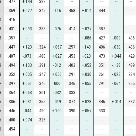
3
.477
+.144
.333
--
--
--
--
--
--
1
.369
+.027
.342
-.116
.458
+.014
.444
--
--
0
.415
--
--
--
--
--
--
--
--
8
.431
+.093
.338
-.076
.414
+.027
.387
--
--
3
.357
--
--
--
--
+.086
.427
-.009
.436
1
.447
+.123
.324
+.067
.257
-.149
.406
-.030
.436
9
.407
-.073
.480
+.027
.453
-.020
.473
+.044
.429
9
.494
+.103
.391
-.012
.403
+.052
.351
-.138
.489
8
.352
+.005
.347
+.056
.291
+.030
.261
-.023
.284
7
.397
+.051
.346
.000
.346
+.055
.291
-.064
.355
8
.364
+.063
.301
-.032
.333
--
--
--
--
6
.386
+.031
.355
-.019
.374
+.028
.346
+.014
.332
5
.446
-.044
.490
+.100
.390
+.057
.333
--
--
5
.400
+.074
.326
--
--
--
--
--
--
5
.454
--
--
--
--
--
--
--
--