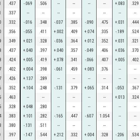
1
.437
-.069
.506
--
--
--
--
+.083
.329
1
.337
--
--
--
--
--
--
--
--
0
.332
-.016
.348
-.037
.385
-.090
.475
+.031
.444
0
.356
-.055
.411
+.002
.409
+.074
.335
-.189
.524
9
.349
+.021
.328
-.036
.364
+.012
.352
+.031
.321
8
.437
+.040
.397
+.040
.357
-.049
.406
+.036
.370
8
.424
+.005
.419
+.078
.341
-.066
.407
+.005
.402
7
.402
+.004
.398
-.061
.459
+.083
.376
--
--
7
.426
+.137
.289
--
--
--
--
--
--
6
.352
+.104
.248
-.131
.379
+.065
.314
-.053
.367
5
.463
--
--
--
--
--
--
+.013
.324
5
.328
+.048
.280
--
--
--
--
--
--
4
.383
+.101
.282
-.165
.447
-.607
1.054
--
--
3
.380
-.131
.511
--
--
--
--
--
--
0
.397
-.147
.544
+.212
.332
+.004
.328
-.206
.534