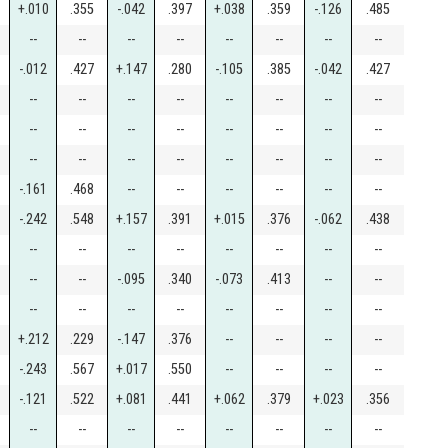
+.010
.355
-.042
.397
+.038
.359
-.126
.485
--
--
--
--
--
--
--
--
-.012
.427
+.147
.280
-.105
.385
-.042
.427
--
--
--
--
--
--
--
--
--
--
--
--
--
--
--
--
--
--
--
--
--
--
--
--
-.161
.468
--
--
--
--
--
--
-.242
.548
+.157
.391
+.015
.376
-.062
.438
--
--
--
--
--
--
--
--
--
--
-.095
.340
-.073
.413
--
--
--
--
--
--
--
--
--
--
+.212
.229
-.147
.376
--
--
--
--
-.243
.567
+.017
.550
--
--
--
--
-.121
.522
+.081
.441
+.062
.379
+.023
.356
--
--
--
--
--
--
--
--