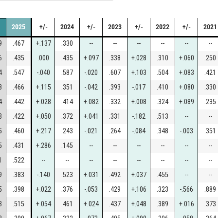
2025
+/-
2024
+/-
2023
+/-
2022
+/-
2021
9
.467
+.137
.330
--
--
--
--
--
--
6
.435
.000
.435
+.097
.338
+.028
.310
+.060
.250
4
.547
-.040
.587
-.020
.607
+.103
.504
+.083
.421
8
.466
+.115
.351
-.042
.393
-.017
.410
+.080
.330
4
.442
+.028
.414
+.082
.332
+.008
.324
+.089
.235
3
.422
+.050
.372
+.041
.331
-.182
.513
--
--
5
.460
+.217
.243
-.021
.264
-.084
.348
-.003
.351
5
.431
+.286
.145
--
--
--
--
--
--
1
.522
--
--
--
--
--
--
--
--
9
.383
-.140
.523
+.031
.492
+.037
.455
--
--
5
.398
+.022
.376
-.053
.429
+.106
.323
-.566
.889
3
.515
+.054
.461
+.024
.437
+.048
.389
+.016
.373