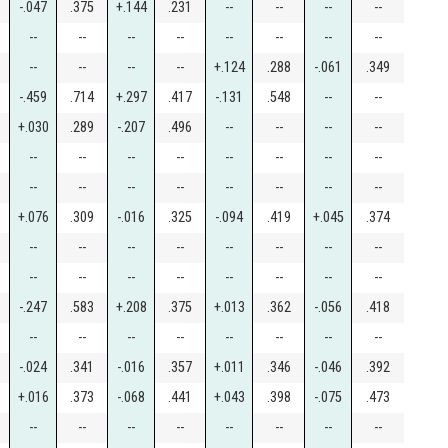
-.047
.375
+.144
.231
--
--
--
--
--
--
--
--
--
--
--
--
--
--
--
--
+.124
.288
-.061
.349
-.459
.714
+.297
.417
-.131
.548
--
--
+.030
.289
-.207
.496
--
--
--
--
--
--
--
--
--
--
--
--
--
--
--
--
--
--
--
--
+.076
.309
-.016
.325
-.094
.419
+.045
.374
--
--
--
--
--
--
--
--
--
--
--
--
--
--
--
--
-.247
.583
+.208
.375
+.013
.362
-.056
.418
--
--
--
--
--
--
--
--
-.024
.341
-.016
.357
+.011
.346
-.046
.392
+.016
.373
-.068
.441
+.043
.398
-.075
.473
--
--
--
--
--
--
--
--