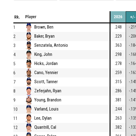
Player
2026
Rk.
+/-
Brown, Ben
.248
-.21
1
Baker, Bryan
.229
-.20
2
Senzatela, Antonio
.363
-.18
3
King, John
.298
-.16
4
Hicks, Jordan
.278
-.16
5
Cano, Yennier
.259
-.16
6
Scott, Tanner
.315
-.14
7
Zeferjahn, Ryan
.286
-.14
8
Young, Brandon
.381
-.14
9
Varland, Louis
.244
-.13
10
Lee, Dylan
.263
-.13
11
Quantrill, Cal
.382
-.13
12