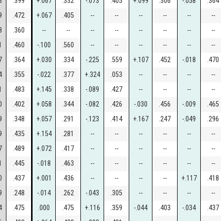
3
.399
+.067
.332
-.073
.405
+.099
.306
-.058
.364
9
.472
+.067
.405
--
--
--
--
--
--
8
.360
--
--
--
--
--
--
--
--
1
.460
-.100
.560
--
--
--
--
--
--
7
.364
+.030
.334
-.225
.559
+.107
.452
-.018
.470
4
.355
-.022
.377
+.324
.053
--
--
--
--
1
.483
+.145
.338
-.089
.427
--
--
--
--
0
.402
+.058
.344
-.082
.426
-.030
.456
-.009
.465
9
.348
+.057
.291
-.123
.414
+.167
.247
-.049
.296
9
.435
+.154
.281
--
--
--
--
--
--
7
.489
+.072
.417
--
--
--
--
--
--
1
.445
-.018
.463
--
--
--
--
--
--
0
.437
+.001
.436
--
--
--
--
+.117
.418
9
.248
-.014
.262
-.043
.305
--
--
--
--
4
.475
.000
.475
+.116
.359
-.044
.403
-.034
.437