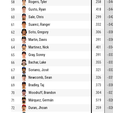
Rogers, Tyler
.258
-.04
58
Gusto, Ryan
.418
-.04
59
Sale, Chris
.299
-.04
60
Suarez, Ranger
.332
-.04
61
Soto, Gregory
.306
-.03
62
Martin, Davis
.391
-.03
63
Martinez, Nick
.401
-.03
64
Gray, Sonny
.391
-.03
65
Bachar, Lake
.355
-.03
66
Soriano, José
.321
-.03
67
Newcomb, Sean
.326
-.03
68
Bradley, Taj
.373
-.03
69
Woodruff, Brandon
.304
-.02
70
Márquez, Germán
.519
-.02
71
Duran, Jhoan
.259
-.02
72