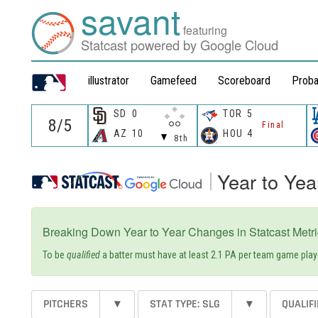
savant
featuring
Statcast powered by Google Cloud
illustrator
Gamefeed
Scoreboard
Proba
SD
0
TOR
5
Final
AZ
10
HOU
4
8th
Year to Ye
Breaking Down Year to Year Changes in Statcast Metri
To be
qualified
a batter must have at least 2.1 PA per team game playe
STAT TYPE: SLG
▾
PITCHERS
▾
QUALIF