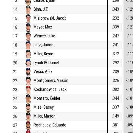
Cease, Dylan
.266
-.13
13
Ginn, J.T.
.343
-.12
14
Misiorowski, Jacob
.232
-.12
15
Meyer, Max
.339
-.12
16
Weaver, Luke
.247
-.11
17
Latz, Jacob
.241
-.11
18
Miller, Bryce
.372
-.11
19
Lynch IV, Daniel
.292
-.11
20
Vesia, Alex
.239
-.10
21
Montgomery, Mason
.326
-.10
22
Kochanowicz, Jack
.382
-.10
23
Montero, Keider
.344
-.10
24
Mize, Casey
.337
-.10
25
Miller, Mason
.149
-.09
26
Rodriguez, Eduardo
.381
-.09
27