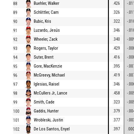
Buehler, Walker
.426
-.01
88
Schlittler, Cam
.326
-.01
89
Bubic, Kris
.322
-.01
90
Luzardo, Jesús
.346
-.01
91
Wheeler, Zack
.340
-.00
92
Rogers, Taylor
.429
-.00
93
Suter, Brent
.416
-.00
94
Gore, MacKenzie
.395
-.00
95
McGreevy, Michael
.419
-.00
96
Iglesias, Raisel
.346
-.00
97
McCullers Jr., Lance
.458
-.00
98
Smith, Cade
.323
-.00
99
Gaddis, Hunter
.379
-.00
100
Wrobleski, Justin
.377
-.00
101
De Los Santos, Enyel
.397
.00
102