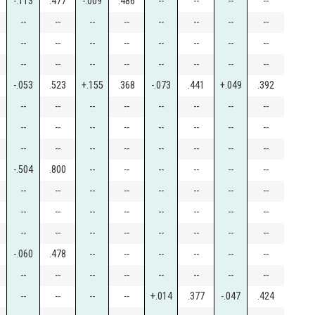
-.113
.477
-.009
.486
--
--
--
--
--
--
--
--
--
--
--
--
--
--
--
--
--
--
--
--
--
--
--
--
--
--
--
--
-.053
.523
+.155
.368
-.073
.441
+.049
.392
--
--
--
--
--
--
--
--
--
--
--
--
--
--
--
--
--
--
--
--
--
--
--
--
-.504
.800
--
--
--
--
--
--
--
--
--
--
--
--
--
--
--
--
--
--
--
--
--
--
--
--
--
--
--
--
--
--
-.060
.478
--
--
--
--
--
--
--
--
--
--
--
--
--
--
--
--
--
--
+.014
.377
-.047
.424