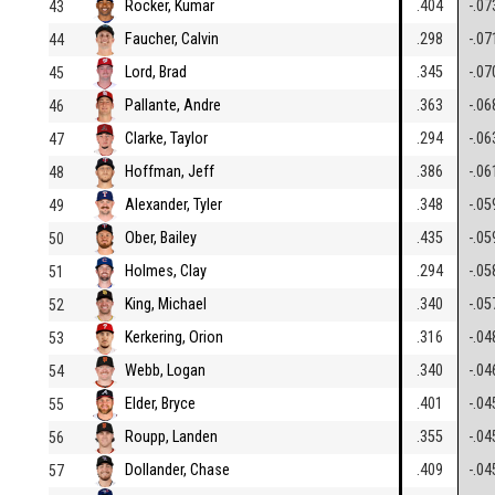
Rocker, Kumar
.404
-.07
43
Faucher, Calvin
.298
-.07
44
Lord, Brad
.345
-.07
45
Pallante, Andre
.363
-.06
46
Clarke, Taylor
.294
-.06
47
Hoffman, Jeff
.386
-.06
48
Alexander, Tyler
.348
-.05
49
Ober, Bailey
.435
-.05
50
Holmes, Clay
.294
-.05
51
King, Michael
.340
-.05
52
Kerkering, Orion
.316
-.04
53
Webb, Logan
.340
-.04
54
Elder, Bryce
.401
-.04
55
Roupp, Landen
.355
-.04
56
Dollander, Chase
.409
-.04
57